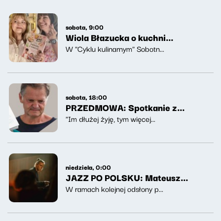
sobota, 9:00
Wiola Błazucka o kuchni
koreańskiej
W "Cyklu kulinarnym" Sobotn...
sobota, 18:00
PRZEDMOWA: Spotkanie z
Jarosławem Mikołajewskim
"Im dłużej żyję, tym więcej...
niedziela, 0:00
JAZZ PO POLSKU: Mateusz
Kaszuba Trio
W ramach kolejnej odsłony p...